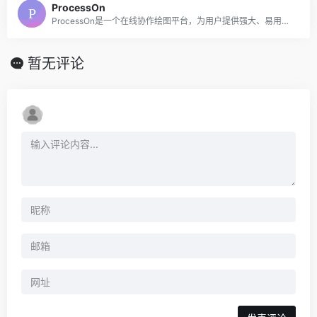
ProcessOn
ProcessOn是一个在线协作绘图平台，为用户提供强大、易用的作图工具！支持在线创作流程图、思维导图、组织结构图、网络拓扑图、BPMN、UML图、UI界面原型设计、iOS界面原型设计等。同时依托于互联网实现了人与人之间的实时协作和共享。
暂无评论