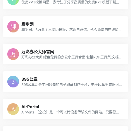
优品PPT模板网是一家专注于分享高质量的免费PPT模板下载网站，包括图表、背景图片、素材、教程等各类PPT模板相关资源。致力于打造国内最大最权威的PPT下载一站式服务平台。
脚步网
脚步网，3万套个人简历模板、求职自荐信，永久免费的在线简历制作平台；提供了一万多套个人word简历模板可以直接下载；另有个性创意H5简历模板可以在线制作简历。
万彩办公大师官网
万彩办公大师,绿色免费的办公小工具合集,包括PDF工具集;文档/音视频/图片转换工具集;OCR识别工具集;录屏工具集;图片处理工具集;文件处理工具集.绿色安全无广告无捆绑.
395公章
395公章网是中国领先的电子印章制作平台，电子印章生成器可输入公司、章名、编码，印章制作大师可调整字体、大小、旋转、颜色等，印章在线制作可生成png,svg图片格式，请牢记395公章 www.395.net.cn
AirPortal
AirPortal（空投）是一个可以跨设备传输文件的网站。只要您的设备联网，您就可以通过它在任意系统、任意设备间传输文件。无需登录或注册，只需打开 AirPortal、直接上传文件、记住所给的取件码或直接扫描二维码即可在另一台设备上下载文件。