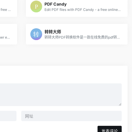
PDF Candy
CleverPDF offers dozens of high quality free online PDF tools, including PDF to Office, iWork and other format conversion, merge or split PDF, PDF security and more!
Edit PDF files with PDF Candy - a free online PDF editor. Convert PDF to Word, PDF to JPG, merge PDF, split PDF, compress PDF, etc.
转转大师
Smallpdf - the platform that makes it super easy to convert and edit all your PDF files. Solving all your PDF problems in one place - and yes, free.
转转大师PDF转换软件是一款在线免费的pdf转word、word转pdf、pdf合并、pdf转jpg图片、pdf转excel、pdf转cad、pdf转ppt、pdf转html等文件格式转换工具,绿色小巧、无需安装.