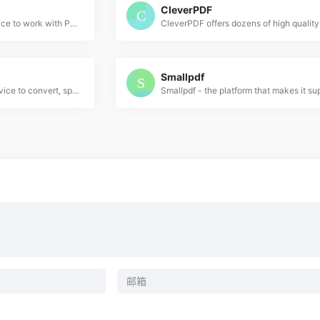
CleverPDF
iLovePDF is an online service to work with PDF files completely free and easy to use. Merge PDF, split PDF, compress PDF, office to PDF, PDF to JPG and more!
Smallpdf
LightPDF provides free service to convert, split, merge and edit PDF online along with other PDF-related solutions.