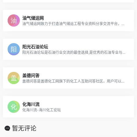
油气储运网
油气储运网致力于打造油气储运工程专业资料分享交流平台，发布国内外石油管道和天然气管道的石油新闻资讯，分享油气储运工程的课件试题和视频教程，搜集输油管道输气管道的项目文件和图纸图集，提供石油天然气管道输送的石油标准、石油软件、在线计算程序等各种工程资料，为油气储运工程人士创建一个石油管道和天然气管道的行业门户网站！
阳光石油论坛
阳光石油论坛是石油行业交流的最佳选择,是优秀的石油专业与技术论坛。我们着力搭建石油勘探、开发以及非常规油气开发技术讨论的国内第一交流平台。
盖德问答
盖德问答是盖德化工网旗下的化工人互助问答社区，用户可以提出问题、解决问题、或者搜索其他用户沉淀的精彩内容。
化海川流
化海川流-海川化工论坛
暂无评论