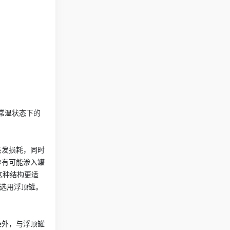
常温状态下的
蒸发损耗，同时
砂有可能渗入罐
这种结构更适
应选用浮顶罐。
染外，与浮顶罐