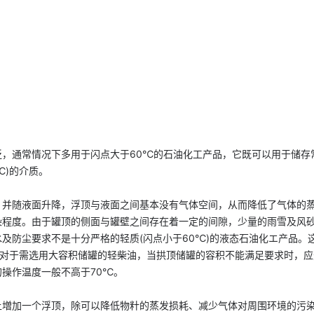
泛，通常情况下多用于闪点大于60℃的石油化工产品，它既可以用于储存
℃)的介质。
，并随液面升降，浮顶与液面之间基本没有气体空间，从而降低了气体的
染程度。由于罐顶的侧面与罐壁之间存在着一定的间隙，少量的雨雪及风
及防尘要求不是十分严格的轻质(闪点小于60℃)的液态石油化エ产品。
罐，对于需选用大容积储罐的轻柴油，当拱顶储罐的容积不能满足要求时，
操作温度一般不高于70℃。
上増加一个浮顶，除可以降低物籵的蒸发损耗、减少气体对周围环境的污