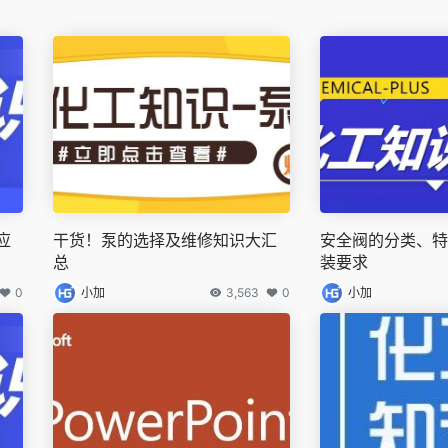
应
干货！泵的选择及维修知识大汇
安全阀的分类、特
总
装要求
0
小加
3,563
0
小加