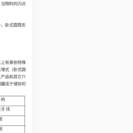
。当物料的闪点
外，卧式圆筒形
艺上有某些特殊
直埋式（卧式圆
工产品和其它介
储罐适于储存的