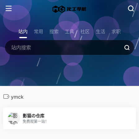
站内
常用
搜索
工具
社区
生活
求职
ymck
影猫の仓库
免费观第一站！