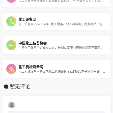
化工仪器网是专业的仪器设备行业B2B门户网,提供分析、实验室、环境监测等仪器产品设备,及时更新展览展会新闻会议,厂商列表供求,求购商机等信息。
化工设备网
化工设备网(ccen.net)--化工设备、化工机械电子商务网站。涵盖化工设备、化工机械及工程；制药设备、制药机械及工程；环保设备、环保机械及工程。为广大行业机械设备类企业服务。
中国化工装备协会
中国化工装备协会成立以来，长期从事压力容器的鉴定评审工作；相关国家标准、行业标准制修订等质量管理工作；法规、标准宣贯发行工作；制定行业规划、产品鉴定、项目及技术论证、人员培训工作；国内外技术交流工作。
化工机械设备网
化工机械设备网是国内化工机械设备专业的b2b电子商务平台，汇集了国内化工机械设备专业行业资讯、技术文献、行业展会和在线商机信息，致力于为化工机械制造企业进行精准的网络宣传和推广！
暂无评论