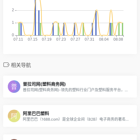
相关导航
普拉司网(塑料商务网)
普拉司网(塑料商务网)-领先的塑料行业门户及塑料服务平台，为您提供实时塑料价格、市场行情、行业动态等资讯信息服务。了解塑料行情、掌握塑料实时报价，一手塑料资讯尽在普拉司网！
阿里巴巴塑料
阿里巴巴（1688.com）是全球企业间（B2B）电子商务的著名品牌，为数千万网商提供海量商机信息和便捷安全的在线交易市场，也是商人们以商会友、真实互动的社区平台。目前1688.com已覆盖原材料、工业品、服装服饰、家居百货、小商品等12个行业大类，提供从原料--生产--加工--现货等一系列的供应产品和服务