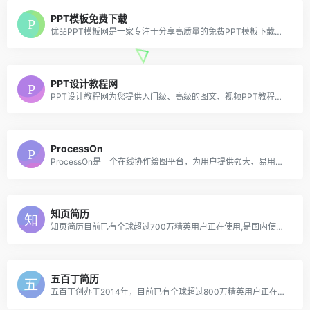
PPT模板免费下载
优品PPT模板网是一家专注于分享高质量的免费PPT模板下载网站，包括图表、背景图片、素材、教程等各类PPT模板相关资源。致力于打造国内最大最权威的PPT下载一站式服务平台。
PPT设计教程网
PPT设计教程网为您提供入门级、高级的图文、视频PPT教程，助你学习PPT设计从入门到精通；和专业的PPT设计师交流，在PPTer成长之路上你不再孤独；提供海量高品质PPT模板、PPT素材免费下载，矢量级的欧美PPT模板等你来用。
ProcessOn
ProcessOn是一个在线协作绘图平台，为用户提供强大、易用的作图工具！支持在线创作流程图、思维导图、组织结构图、网络拓扑图、BPMN、UML图、UI界面原型设计、iOS界面原型设计等。同时依托于互联网实现了人与人之间的实时协作和共享。
知页简历
知页简历目前已有全球超过700万精英用户正在使用,是国内使用人数超多的专业简历制作工具,覆盖了全中国95%的高校,是优秀人才选择的智能简历工具,广受求职者和专业HR喜爱,汇集了海量优秀行业简历范例,高颜值简历模板,可以满足求职者的各类简历需求,有效提升求职成功率,名企精英都在用的知页简历！
五百丁简历
五百丁创办于2014年，目前已有全球超过800万精英用户正在使用，是国内使用人数最多的免费简历制作工具，智能-高效-便捷-实用，广受求职者和专业HR喜爱，平台汇集了海量优秀行业范例，精美模板，可以满足求职者的各类简历需求，有效提升求职成功率，做好简历就上五百丁！