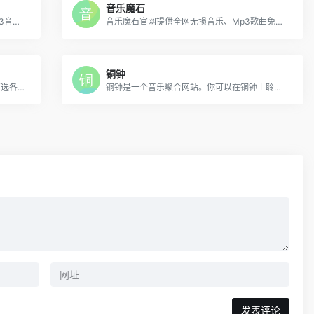
音乐魔石
极光无损音乐网是一个无损音乐下载，mp3音乐免费下载,mp3音乐免费音乐下载的网站,抖音热门音乐下载，为广大爱好音乐者提供免费音乐素材交流分享的平台。
音乐魔石官网提供全网无损音乐、Mp3歌曲免费下载、MP3免费下载、WAV免费下载、音乐免费下载、mp3歌曲免费下载、mp3下载、WAV歌曲免费下载、音乐免费下载、网盘音乐下载、网络音乐排行、网络热门歌曲、非主流音乐、经典老歌、劲舞团歌曲、搞笑歌曲、儿童歌曲、网络歌曲等，收录了网上最新歌曲和流行音乐、网络歌曲、好听的歌、非主流音乐、经典老歌、搞笑歌曲、儿童歌曲
铜钟
APE、FLAC音乐下载，WAV无损音乐，精选各种汽车车载音乐，高品质无损音乐下载！百度盘分享互联网精品！
铜钟是一个音乐聚合网站。你可以在铜钟上聆听来自 QQ 音乐、网易云音乐和酷我音乐三家平台的音乐。