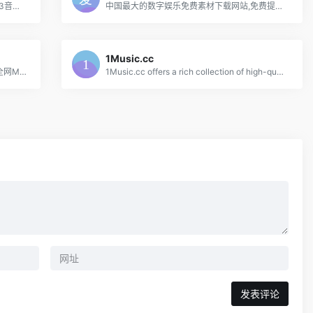
极光无损音乐网是一个无损音乐下载，mp3音乐免费下载,mp3音乐免费音乐下载的网站,抖音热门音乐下载，为广大爱好音乐者提供免费音乐素材交流分享的平台。
中国最大的数字娱乐免费素材下载网站,免费提供免费的音效配乐|3D模型|视频|游戏素材资源下载。
1Music.cc
放屁网在线音乐搜索，可以在线免费下载全网MP3付费歌曲、流行音乐、经典老歌等。曲库完整，更新迅速，试听流畅，支持高品质|无损音质~
1Music.cc offers a rich collection of high-quality music downloads, supporting FLAC and MP3 formats. One-click upload to WebDAV. Enjoy a vast library of lossless music with fast downloads and an ultimate sound experience!