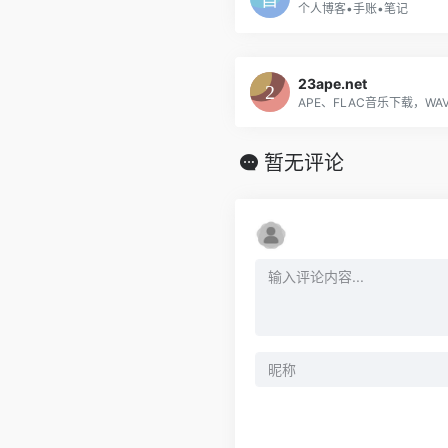
个人博客•手账•笔记
23ape.net
暂无评论