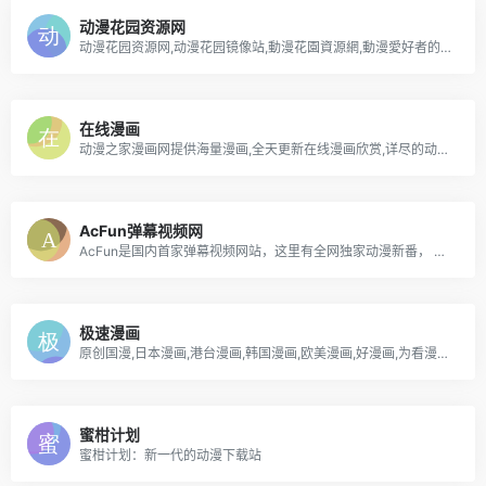
动漫花园资源网
动漫花园资源网,动漫花园镜像站,動漫花園資源網,動漫愛好者的自由交流平台，本站为动漫花园镜像站，本站不存储发布任何种子资源，仅提供搜索及动漫花园快照内容
在线漫画
动漫之家漫画网提供海量漫画,全天更新在线漫画欣赏,详尽的动漫资料库、动画资讯、用户评论社区于一体,它与在线动画站、动漫之家宅新闻三站合一，将成为国内更新较快,动漫视听享受较全,资料库较详尽的社区型动漫爱好者的交流互动平台
AcFun弹幕视频网
AcFun是国内首家弹幕视频网站，这里有全网独家动漫新番， 友好的弹幕氛围，有趣的UP主，好玩有科技感的虚拟偶像，年轻人都在用。
极速漫画
原创国漫,日本漫画,港台漫画,韩国漫画,欧美漫画,好漫画,为看漫画的人而生。热门漫画：火影忍者、海贼王1021、死神、一拳超人193、古惑仔88、山海逆战733等
蜜柑计划
蜜柑计划：新一代的动漫下载站