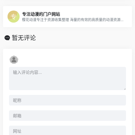
专注动漫的门户网站
樱花动漫专注于资源收集整理 海量的有效的高质量的动漫资源下载 动漫百度网盘下载
暂无评论