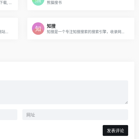
SaltyLeo 的书架，藏尽天下好书。电子书下载, EPUB电子书, AZW3电子书, MOBI电子书, KINDLE电子书, PDF电子书
熊猫搜书
知搜
小鲸鱼搜书是一个免费的电子书下载导航网站，汇总电子书免费下载网站，方便书友检索电子书资源！
知搜是一个专注知搜搜索的搜索引擎，收录网络上的各种书籍资源！