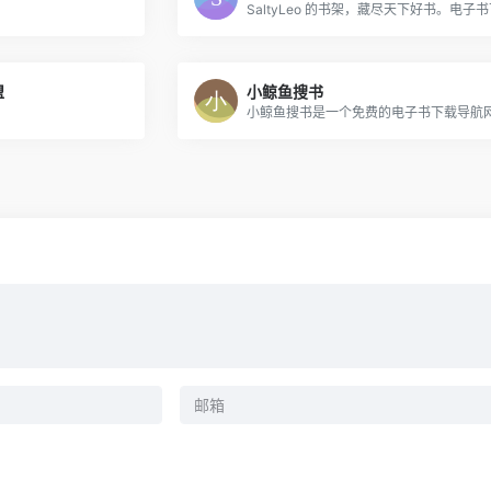
盟
小鲸鱼搜书