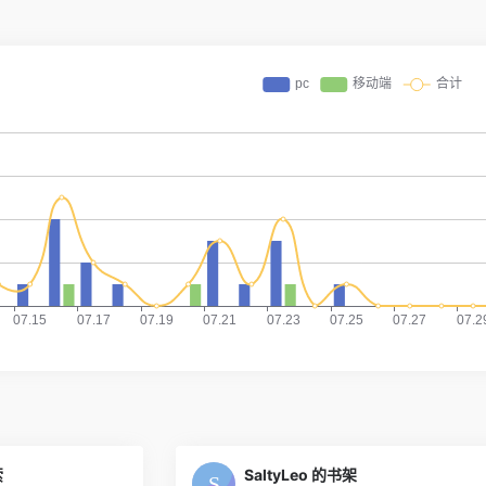
索
SaltyLeo 的书架