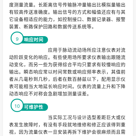
度测量流量。长距离信号传输脉冲量输出比模拟量输出
有较高传送准确度。输出信号的方式和幅值还应有与其
它设备相适应的能力，如控制接口、数据记录器、报警
装置、断路保护回路和数据传送系统等。
9
响应时间
应用于脉动流动场所应注意仪表对流
动阶跃变化的响应。有些使用场所要求仪表输出跟随流
动变化，而另一些为获得综合平均只要求有较慢响应的
输出。瞬态响应常以时间常数或响应频率表示，其值前
者从几毫秒到几秒，后者在数百赫兹以下，配用显示仪
表可能相当大地延长响应时间。仪表的流量上升和下降
动态响应不对称会急剧增加测量误差。
10
可维护性
当实际工况与设计选型差距巨大或仪
表发生故障时，有没有手段就地维修和修正应该得到重
视，因为流量仪表一旦安装再拆下维护会很麻烦而且需