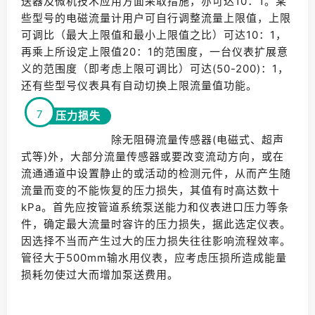
送器及微机技术应用方面采取措施，亦可达10：1。某
些型号的电磁流量计用户可自行调整流量上限值，上限
可调比（最大上限值和最小上限值之比）可达10：1，
再乘上所设定上限值20：1的范围度，一台仪表扩展意
义的范围度（即考虑上限可调比）可达(50-200)：1，
还有些型号仪表具有自动切换上限流量值功能。
7
压力损失
除无阻碍流量传感器(电磁式、超声
式等)外，大部分流量传感器或要改变流动方向，或在
流通通道中设置静止的或活动的检测元件，从而产生随
流量而变的不能恢复的压力损失，其值有时高达数十
kPa。首先应按管道系统泵送能力和仪表进口压力等条
件，确定最大流量时容许的压力损失，据此选定仪表。
因选择不当而产生过大的压力损失往往影响流程效率。
管径大于500mm输水用仪表，应考虑压损所造成能量
损耗勿使过大而增加泵送费用。