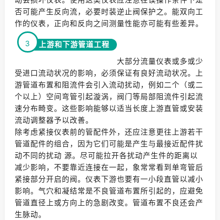
否可能产生反向流，必要时装逆止阀保护之。能双向工
作的仪表，正向和反向之间测量性能亦可能有些差异。
3
上游和下游管道工程
大部分流量仪表或多或少
受进口流动状况的影响，必须保证有良好流动状况。上
游管道布置和阻流件会引入流动扰动，例如二个（或二
个以上）空间弯管引起漩涡，阀门等局部阻流件引起流
速分布畸变。这些影响能够以适当长度上游直管或安装
流动调整器予以改善。
除考虑紧接仪表前的管配件外，还应注意更往上游若干
管道配件的组合，因为它们可能是产生与最接近配件扰
动不同的扰动 源。尽可能拉开各扰动产生件的距离以
减少影响，不要靠近连接在一起，象常常看到单弯管后
紧接部分开启的阀。仪表下游也要有一小段直管以减小
影响。气穴和凝结常是不良管道布置所引起的，应避免
管道直径上或方向上的急剧改变。管道布置不良还会产
生脉动。