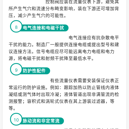
控制阀应装在流量仪表下游，避免其
所产生气穴和流速分布畸变影响，装在下游还可增加背
压，减少产生气穴的可能性。
8
电气连接和电磁干扰
电气连接应有抗杂散电平
干扰的能力。制造厂一般提供连接电缆或提出型号和建
议连接方法。信号电缆应尽可能远离电力电缆和电力
源，将电磁干扰和射频干扰降至最低水平。
9
防护性配件
有些流量仪表需要安装保证仪表正
常运行的防护设施。例如：跟踪加热以防止管线内液体
凝结或测气体时出现冷凝；液体管道出现非满管流的检
测报警；容积式和涡轮式仪表在其上游装过滤器，等
等。
10
脉动流和非定常流