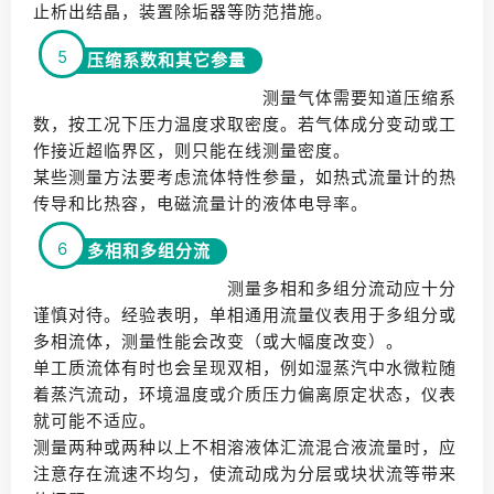
止析出结晶，装置除垢器等防范措施。
5
压缩系数和其它参量
测量气体需要知道压缩系
数，按工况下压力温度求取密度。若气体成分变动或工
作接近超临界区，则只能在线测量密度。
某些测量方法要考虑流体特性参量，如热式流量计的热
传导和比热容，电磁流量计的液体电导率。
6
多相和多组分流
测量多相和多组分流动应十分
谨慎对待。经验表明，单相通用流量仪表用于多组分或
多相流体，测量性能会改变（或大幅度改变）。
单工质流体有时也会呈现双相，例如湿蒸汽中水微粒随
着蒸汽流动，环境温度或介质压力偏离原定状态，仪表
就可能不适应。
测量两种或两种以上不相溶液体汇流混合液流量时，应
注意存在流速不均匀，使流动成为分层或块状流等带来