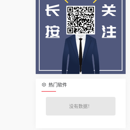
热门软件
没有数据！