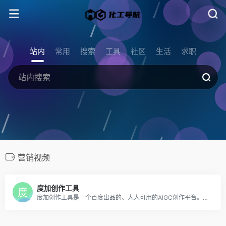
站内
常用
搜索
工具
社区
生活
求职
营销视频
度加创作工具
度加创作工具是一个百度出品的、人人可用的AIGC创作平台。度加致力于通过AI能力降低内容生成门槛，提升创作效率，一站式聚合百度AIGC能力，引领跨时代的内容生产方式。度加的主要功能包括AI成片（图文成片/文字成片）、AI数字人等。自2022年3月百家号开放内测以来，一年时间共计超过45万+百度创作者使用AIGC技术能力，创作700万篇+作品，百度累计分发量超过200亿+。