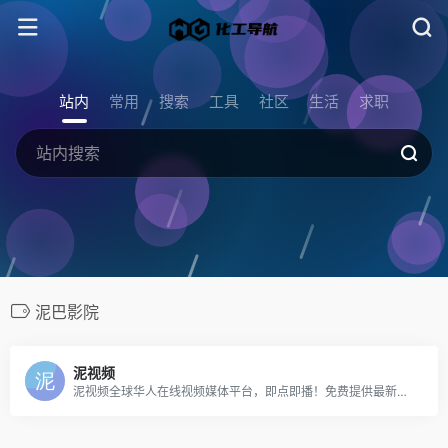
站内
常用
搜索
工具
社区
生活
求职
泥巴影院
泥视频
泥视频全球华人在线视频媒体平台，即点即播！免费提供最新高清的电影,电视剧,综艺,动漫,台剧,日剧,泰剧等。