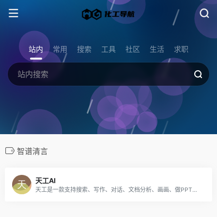
站内
常用
搜索
工具
社区
生活
求职
智谱清言
天工AI
天工是一款支持搜索、写作、对话、文档分析、画画、做PPT的全能型AI助手。你可以借助AI技术，检索信息、多语言翻译、写论文、写代码、写方案、写汇报、做PPT、归纳总结文档和音频视频，还可以智能编辑彩页和宝典，让AI生成高质量彩页内容，收获点赞关注。