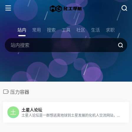
站内
常用
搜索
工具
社区
生活
求职
压力容器
土星人论坛
土星人论坛是一群想逃离地球到土星发展的化机人交流网站，誓必要将土星改造成化工机械星球，成为化机人的一个乐园