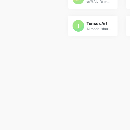
无界AI，集prompt搜索、AI图库、AI创作、AI广场、词/图等为一体。提供一站式AI搜索-创作-交流-分享服务。
Tensor.Art
AI model sharing platform, online run models to generate image and traning model for free. Your can upload and download models, include Checkpoint, Embedding, ControlNet, LoRA, Pony, LoCon, LyCORIS. Also we offer some base model like Stable Diffusion 1.5, SDXL and Hunyuan-DiT to generate.