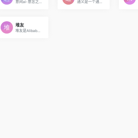
意间ai-意念之间，想像成真！意间ai是国内领先的AI内容创作社交平台，一直致力于为国内用户提供优质的AI工具及高质量的圈层化社交。产品易上手体验佳，注册即用，支持中双文关键词，轻松创作，秒出图。支持文生图、图生图、多模型混合绘图，400+国内外风格模型，同时支持AI动图、AI写真、图生关键词等。
通义是一个通情、达义的国产AI模型，可以帮你解答问题、文档阅读、联网搜索并写作总结，最多支持1000万字的文档速读。通义tongyi.ai_你的全能AI助手
堆友
堆友是Alibaba Design打造的设计师全成长周期服务平台，围绕品质、效率、技能、成就、收入五大用户价值布局平台能力，全力服务设计师，旨在成为设计师的好朋友。 堆友历经大厂设计师团队多轮打磨雕刻，集海量高品质3D素材、实时在线渲染、多元场景功能应用、轻便好学易上手等多重优势于一身的设计神器，更自带免费可商用属性，为专业设计师、运营工友、学生小白、社交达人提供了一个零成本的在线设计站点和资源库。