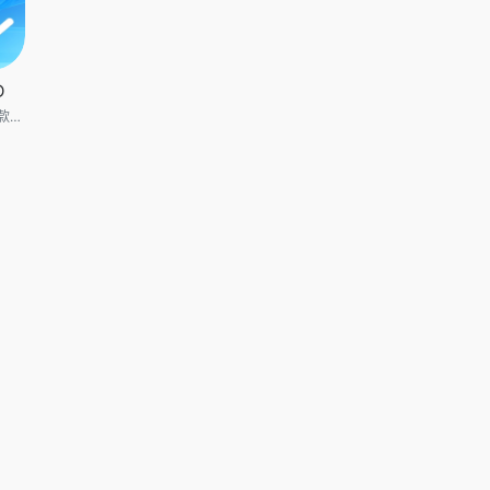
D
中望CAD 是一款非常好用的CAD制图软件。我们这款软件不仅仅是能够有效提高文件保存和读取效率，还可以改进了打开、保存文件的稳定性，同时，软件还在程序中添加了大内存模式，用户可以通过打开大内存开关来提升软件内存可使用上限，从而大幅降低了打开复杂图纸时因内存达到上限而导致程序长时间无响应或崩溃的概率，极大提高用户在当前图纸中的操作效率。