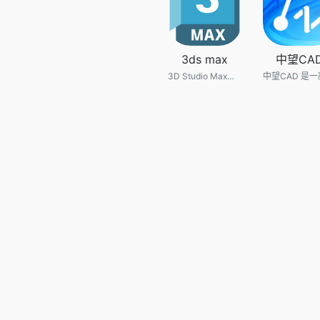
3ds max
中望CA
3D Studio Max，常简称为3d Max或3ds MAX，是Discreet公司开发的（后被Autodesk公司合并）基于PC系统的3D建模渲染和制作软件。其前身是基于DOS操作系统的3D Studio系列软件。在Windows NT出现以前，工业级的CG制作被SGI图形工作站所垄断。3D Studio Max + Windows NT组合的出现一下子降低了CG制作的门槛，首先开始运用在电脑游戏中的动画制作，后更进一步开始参与影视片的特效制作，例如X战警II，最后的武士等。在Discreet 3Ds max 7后，正式更名为Autodesk 3ds Max。